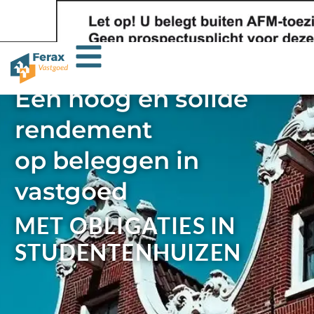
Een hoog en solide
rendement
op beleggen in
vastgoed
MET OBLIGATIES IN
STUDENTENHUIZEN