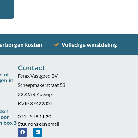
erborgen kosten
Volledige winstdeling
Contact
n of
Ferax Vastgoed BV
en in
Scheepmakerstraat 53
2222AB Katwijk
KVK: 87422301
zen
071 - 519 11 20
door
n box 3
Stuur ons een email