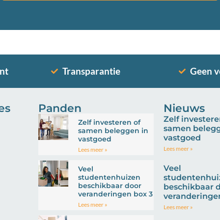
nt
Transparantie
Geen v
es
Panden
Nieuws
Zelf investere
Zelf investeren of
samen belegg
samen beleggen in
vastgoed
vastgoed
Lees meer »
Lees meer »
Veel
Veel
studentenhuizen
studentenhui
beschikbaar door
beschikbaar 
veranderingen box 3
veranderinge
Lees meer »
Lees meer »